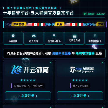
[ 华人市场最大的线上娱乐服务供应商 ]
十年信誉平台·五大联赛官方指定平台
在线玩家: 8263214
君好运
注册送
祝君好运
首单包赔
彩金
首单包赔
🍁
🍁
⚽
🎮
🃏
🀄️
🎰
🎮
电子老虎机
体育竞猜
电竞竞猜
澳门真人赌场
彩票棋牌娱乐
📺注册实名即送体验金即可观看
海量体育直播
与
所有电竞赛事
直播
🎲
★★★★★
★★★★★
皇家马德里 官方合作伙伴
首存返利68%
⚽
[ 立即注册 ]
[ 立即注册 ]